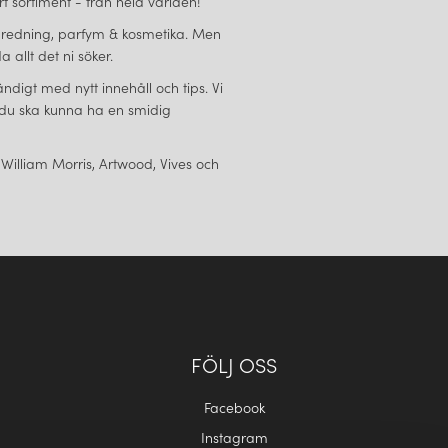
 sortiment - från hela världen!
eminredning, parfym & kosmetika. Men
 allt det ni söker.
ändigt med nytt innehåll och tips. Vi
tt du ska kunna ha en smidig
 William Morris, Artwood, Vives och
FÖLJ OSS
Facebook
Instagram