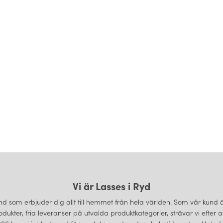
Vi är Lasses i Ryd
d som erbjuder dig allt till hemmet från hela världen. Som vår kund är 
odukter, fria leveranser på utvalda produktkategorier, strävar vi efter 