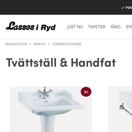
PER
JUST NU
TAPETER
FÄRG
BY
Badrum & Kök
>
Badrum
>
Tvättställ & Handfat
Tvättställ & Handfat
5%