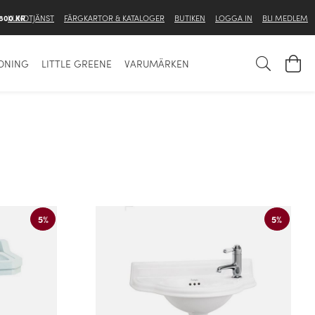
 800 KR
KUNDTJÄNST
FÄRGKARTOR & KATALOGER
BUTIKEN
LOGGA IN
BLI MEDLEM
DNING
LITTLE GREENE
VARUMÄRKEN
5%
5%