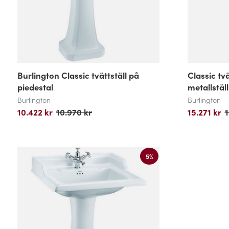
Burlington Classic tvättställ på
Classic tv
piedestal
metallställ
Burlington
Burlington
10.422 kr
10.970 kr
15.271 kr
1
5%