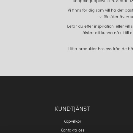
shoppingupplevelsen. Sedan 189
Vi finns för dig som vill ha det bä
vi försöker även s
Letar du efter inspiration, eller vi
älskar att kunna nå ut till
Hitta produkter hos oss från de bä
KUNDTJÄNST
Köpvillkor
Kontakta oss