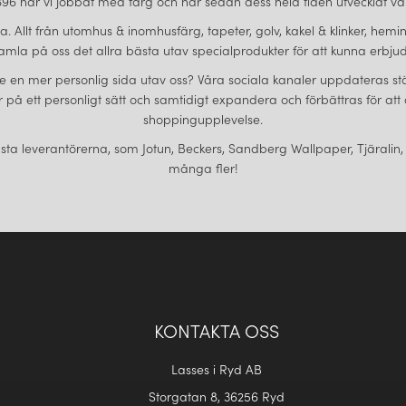
6 har vi jobbat med färg och har sedan dess hela tiden utvecklat vårt
sta. Allt från utomhus & inomhusfärg, tapeter, golv, kakel & klinker, h
amla på oss det allra bästa utav specialprodukter för att kunna erbjuda
ll se en mer personlig sida utav oss? Våra sociala kanaler uppdateras st
 er på ett personligt sätt och samtidigt expandera och förbättras för a
shoppingupplevelse.
sta leverantörerna, som Jotun, Beckers, Sandberg Wallpaper, Tjäralin,
många fler!
KONTAKTA OSS
Lasses i Ryd AB
Storgatan 8, 36256 Ryd