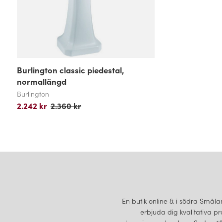
Burlington classic piedestal,
normallängd
Burlington
2.242 kr
2.360 kr
En butik online & i södra Smålan
erbjuda dig kvalitativa pr