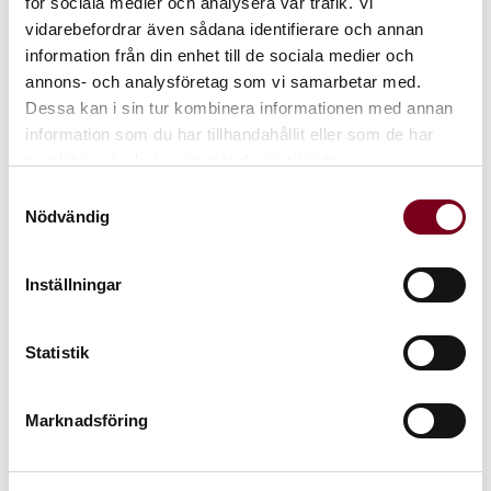
för sociala medier och analysera vår trafik. Vi
vidarebefordrar även sådana identifierare och annan
information från din enhet till de sociala medier och
annons- och analysföretag som vi samarbetar med.
Curly Fårskinn Sahara
Curly Alpacka Ally Grå/Vit
Dessa kan i sin tur kombinera informationen med annan
1.249 kr
315 kr
information som du har tillhandahållit eller som de har
samlat in när du har använt deras tjänster.
Samtyckesval
Nödvändig
Inställningar
Statistik
Curly Sittdyna Fårskinn
Curly Sittdyna Fårskinn
Marknadsföring
Beige
Mörkgrå
239 kr
239 kr