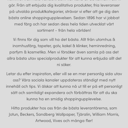
gör. Från att erbjuda dig kvalitativa produkter, fria leveranser
på utvalda produktkategorier, strävar vi efter att ge dig den
bästa online shoppingupplevelsen. Sedan 1896 har vi jobbat
med färg och har sedan dess hela tiden utvecklat vårt
sortiment - från hela världen!
Vi finns för dig som vill ha det bästa. Allt från utomhus &
inomhusfärg, tapeter, golv, kakel & klinker, heminredning,
parfym & kosmetika. Men vi försöker även samla på oss det
allra bästa utav specialprodukter för att kunna erbjuda allt det
ni söker.
Letar du efter inspiration, eller vill se en mer personlig sida utav
oss? Våra sociala kanaler uppdateras ständigt med nytt
innehåll och tips. Vi älskar att kunna nå ut till er på ett personligt
sätt och samtidigt expandera och förbättras för att du ska
kunna ha en smidig shoppingupplevelse.
Hitta produkter hos oss från de bästa leverantörerna, som
Jotun, Beckers, Sandberg Wallpaper, Tjäralin, William Morris,
Artwood, Vives och många fler!