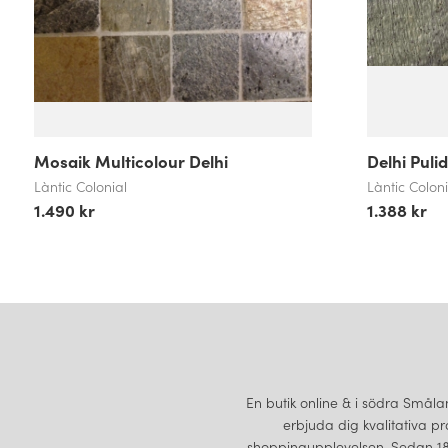
Mosaik Multicolour Delhi
Delhi Pul
Làntic Colonial
Làntic Coloni
1.490 kr
1.388 kr
En butik online & i södra Smålan
erbjuda dig kvalitativa pr
shoppingupplevelsen. Sedan 189