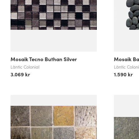
Mosaik Tecno Buthan Silver
Mosaik Ba
Làntic Colonial
Làntic Coloni
3.069 kr
1.590 kr