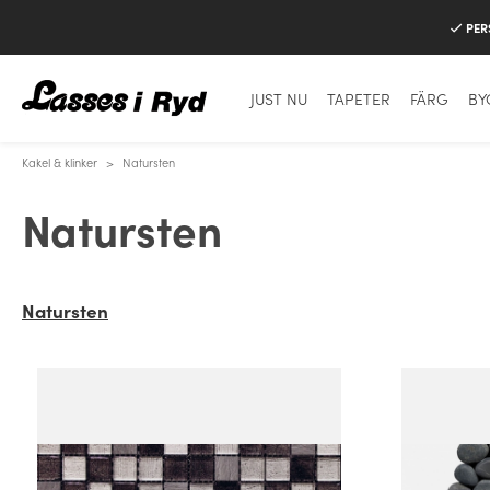
PER
JUST NU
TAPETER
FÄRG
BY
Kakel & klinker
>
Natursten
Natursten
Natursten