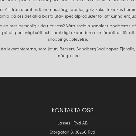
sta. Allt från utomhus & inomhusfärg, tapeter, golv, kakel & klinker, h
amla på oss det allra bästa utav specialprodukter för att kunna erbjuda
ll se en mer personlig sida utav oss? Våra sociala kanaler uppdateras st
 er på ett personligt sätt och samtidigt expandera och förbättras för a
shoppingupplevelse.
sta leverantörerna, som Jotun, Beckers, Sandberg Wallpaper, Tjäralin,
många fler!
KONTAKTA OSS
Lasses i Ryd AB
Storgatan 8, 36256 Ryd