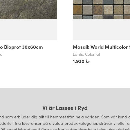
ido Bioprot 30x60cm
Mosaik World Multicolor 
al
Làntic Colonial
1.930 kr
Vi är Lasses i Ryd
d som erbjuder dig allt till hemmet från hela världen. Som vår kund är 
odukter, fria leveranser på utvalda produktkategorier, strävar vi efter 
6 har vi jobbat med färg och har sedan dess hela tiden utvecklat vårt