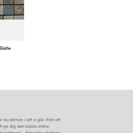
Slate
du kärnan i allt vi gör. Från att
att ge dig den bästa online
 sortiment - från hela världen!