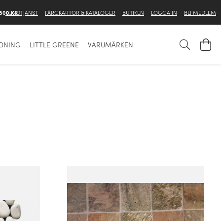
 800 KR
KUNDTJÄNST
FÄRGKARTOR & KATALOGER
BUTIKEN
LOGGA IN
BLI MEDLEM
EDNING
LITTLE GREENE
VARUMÄRKEN