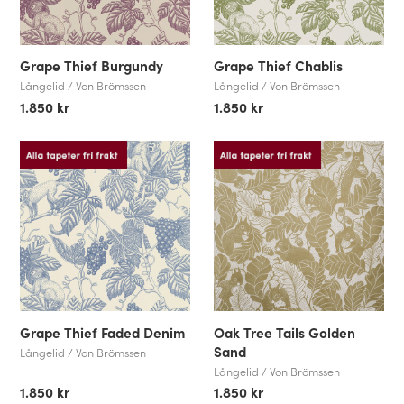
Grape Thief Burgundy
Grape Thief Chablis
Långelid / Von Brömssen
Långelid / Von Brömssen
1.850 kr
1.850 kr
Grape Thief Faded Denim
Oak Tree Tails Golden
Sand
Långelid / Von Brömssen
Långelid / Von Brömssen
1.850 kr
1.850 kr