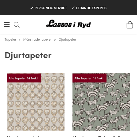
PERSONLIG SERVICE
LEDANDE EXPERTIS
Tapeter
>
Mönstrade tapeter
>
Djurtapeter
Djurtapeter