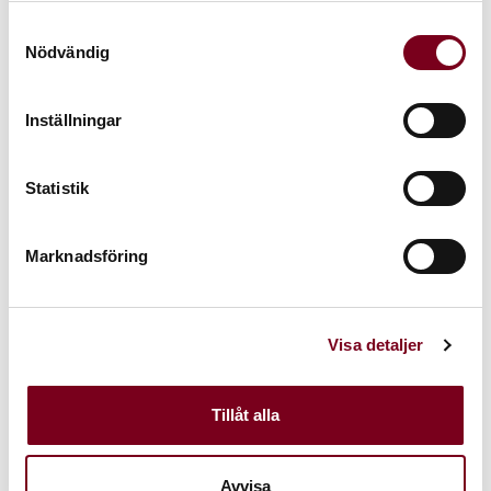
Långelid / Von Brömssen
Samtyckesval
1.850 kr
1.850 kr
Nödvändig
Inställningar
Statistik
Marknadsföring
Hares in Hiding Dark
Hares in Hiding Aloe
Denim
Långelid / Von Brömssen
Visa detaljer
Långelid / Von Brömssen
1.850 kr
1.850 kr
Tillåt alla
30%
30%
Avvisa