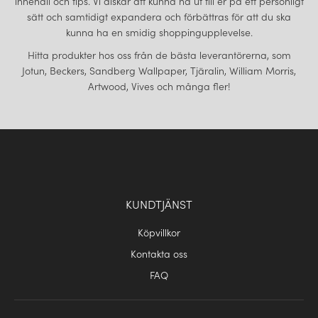
innehåll och tips. Vi älskar att kunna nå ut till er på ett personligt
sätt och samtidigt expandera och förbättras för att du ska
kunna ha en smidig shoppingupplevelse.
Hitta produkter hos oss från de bästa leverantörerna, som
Jotun, Beckers, Sandberg Wallpaper, Tjäralin, William Morris,
Artwood, Vives och många fler!
KUNDTJÄNST
Köpvillkor
Kontakta oss
FAQ