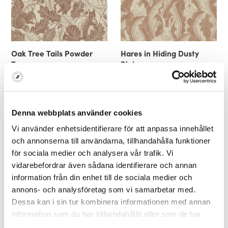
Oak Tree Tails Powder
Hares in Hiding Dusty
Tan
Pink
Långelid / Von Brömssen
Långelid / Von Brömssen
1.850 kr
1.850 kr
Denna webbplats använder cookies
Vi använder enhetsidentifierare för att anpassa innehållet
och annonserna till användarna, tillhandahålla funktioner
för sociala medier och analysera vår trafik. Vi
vidarebefordrar även sådana identifierare och annan
information från din enhet till de sociala medier och
annons- och analysföretag som vi samarbetar med.
Dessa kan i sin tur kombinera informationen med annan
Hares in Hiding Smokey
Hares in Hiding Taupe
information som du har tillhandahållit eller som de har
Blue
Långelid / Von Brömssen
samlat in när du har använt deras tjänster.