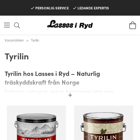
PERSONLIG SERVICE
LEDANDE EXPERTIS
Varumärken
>
Tyrilin
Tyrilin
Tyrilin hos Lasses i Ryd – Naturlig
träskyddskraft från Norge
Tyrilin har i många år varit en framstående aktör inom
träskyddsindustrin, med sina rötter djupt förankrade i norsk
hantverkstradition. Kända för sin höga kvalitet och banbrytande
teknologi, erbjuder Tyrilin genom Lasses i Ryd ett brett sortiment
av träoljor och lasyrer som förenar tradition med modern
miljömedvetenhet.
Med produkter som sträcker sig från klassiska träskyddsmedel till
moderna ytbehandlingar, är Tyrilins träoljor och lasyrer hos