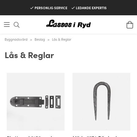
PERSONLIG SERVICE
LEDANDE EXPERTIS
Byggnadsvård
>
Beslag
>
Lås & Reglar
Lås & Reglar