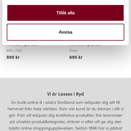
Tillåt alla
Vodevil Musichall
Vodevil Variette Sombra
Avvisa
Octagon 20x20cm Inkl.
Octagon 20x20cm Inkl.
Antracit passbit
Antracit passbit
895:-/m2
Vives
895 kr
695 kr
Vi är Lasses i Ryd
En butik online & i södra Småland som erbjuder dig allt till
hemmet från hela världen. Som vår kund är du kärnan i allt vi
gör. Från att erbjuda dig kvalitativa produkter, fria leveranser
på utvalda produktkategorier, strävar vi efter att ge dig den
bästa online shoppingupplevelsen. Sedan 1896 har vi jobbat