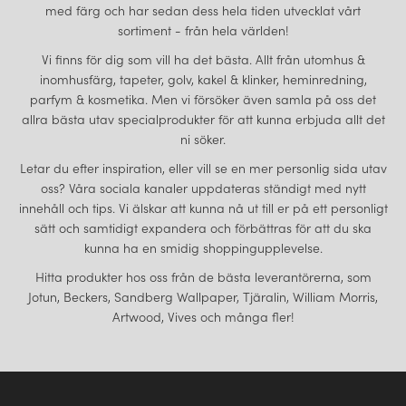
med färg och har sedan dess hela tiden utvecklat vårt
sortiment - från hela världen!
Vi finns för dig som vill ha det bästa. Allt från utomhus &
inomhusfärg, tapeter, golv, kakel & klinker, heminredning,
parfym & kosmetika. Men vi försöker även samla på oss det
allra bästa utav specialprodukter för att kunna erbjuda allt det
ni söker.
Letar du efter inspiration, eller vill se en mer personlig sida utav
oss? Våra sociala kanaler uppdateras ständigt med nytt
innehåll och tips. Vi älskar att kunna nå ut till er på ett personligt
sätt och samtidigt expandera och förbättras för att du ska
kunna ha en smidig shoppingupplevelse.
Hitta produkter hos oss från de bästa leverantörerna, som
Jotun, Beckers, Sandberg Wallpaper, Tjäralin, William Morris,
Artwood, Vives och många fler!