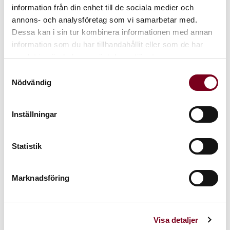
information från din enhet till de sociala medier och
annons- och analysföretag som vi samarbetar med.
Dessa kan i sin tur kombinera informationen med annan
information som du har tillhandahållit eller som de har
samlat in när du har använt deras tjänster.
Samtyckesval
Nödvändig
Inställningar
Monterrey Grafito Klinker
Oregon Basalto 30x60cm
15x15cm
Vives 449:-/m2
Vives 379:-/m2
Statistik
379 kr
485 kr
Marknadsföring
Visa detaljer