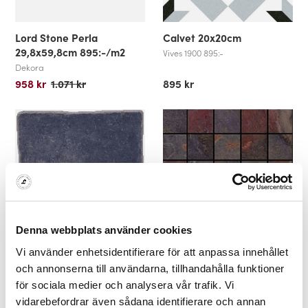
Lord Stone Perla
Calvet 20x20cm
29,8x59,8cm 895:-/m2
Vives 1900 895:-
Dekora
958 kr
1.071 kr
895 kr
Denna webbplats använder cookies
Vi använder enhetsidentifierare för att anpassa innehållet
Monterrey Marino Klinker
Magma Mosiak 5x5cm
15x15cm
(30x30cm ark)
och annonserna till användarna, tillhandahålla funktioner
för sociala medier och analysera vår trafik. Vi
Vives 379:-/m2
Grespania 1309:-/m2
379 kr
1.309 kr
vidarebefordrar även sådana identifierare och annan