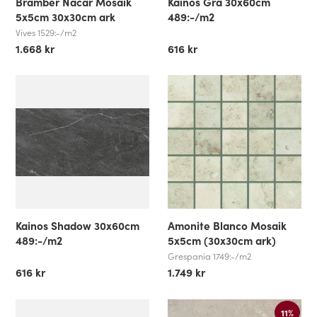
Bramber Nacar Mosaik
Kainos Grå 30x60cm
5x5cm 30x30cm ark
489:-/m2
Vives 1529:-/m2
1.668 kr
616 kr
Kainos Shadow 30x60cm
Amonite Blanco Mosaik
489:-/m2
5x5cm (30x30cm ark)
Grespania 1749:-/m2
616 kr
1.749 kr
11%