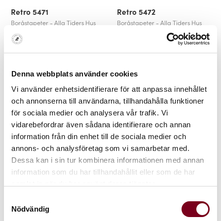
Retro 5471
Retro 5472
Boråstapeter - Alla Tiders Hus
Boråstapeter - Alla Tiders Hus
699 kr
999 kr
699 kr
999 kr
30%
30%
Denna webbplats använder cookies
Vi använder enhetsidentifierare för att anpassa innehållet
och annonserna till användarna, tillhandahålla funktioner
för sociala medier och analysera vår trafik. Vi
vidarebefordrar även sådana identifierare och annan
information från din enhet till de sociala medier och
annons- och analysföretag som vi samarbetar med.
Valborg 5500
Valborg 5501
Dessa kan i sin tur kombinera informationen med annan
Boråstapeter - Swedish Grace
Boråstapeter - Swedish Grace
information som du har tillhandahållit eller som de har
489 kr
699 kr
489 kr
699 kr
samlat in när du har använt deras tjänster.
Samtyckesval
30%
30%
Nödvändig