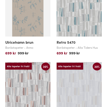
Ulricehamn brun
Retro 5470
Boråstapeter - Anno
Boråstapeter - Alla Tiders Hus
699 kr
999 kr
699 kr
999 kr
30%
30%