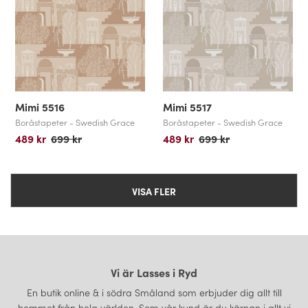
Mimi 5516
Mimi 5517
Boråstapeter - Swedish Grace
Boråstapeter - Swedish Grace
489 kr
699 kr
489 kr
699 kr
VISA FLER
Vi är Lasses i Ryd
En butik online & i södra Småland som erbjuder dig allt till
hemmet från hela världen. Som vår kund är du kärnan i allt vi