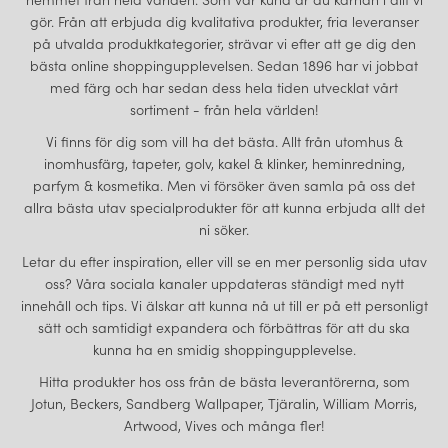
gör. Från att erbjuda dig kvalitativa produkter, fria leveranser
på utvalda produktkategorier, strävar vi efter att ge dig den
bästa online shoppingupplevelsen. Sedan 1896 har vi jobbat
med färg och har sedan dess hela tiden utvecklat vårt
sortiment - från hela världen!
Vi finns för dig som vill ha det bästa. Allt från utomhus &
inomhusfärg, tapeter, golv, kakel & klinker, heminredning,
parfym & kosmetika. Men vi försöker även samla på oss det
allra bästa utav specialprodukter för att kunna erbjuda allt det
ni söker.
Letar du efter inspiration, eller vill se en mer personlig sida utav
oss? Våra sociala kanaler uppdateras ständigt med nytt
innehåll och tips. Vi älskar att kunna nå ut till er på ett personligt
sätt och samtidigt expandera och förbättras för att du ska
kunna ha en smidig shoppingupplevelse.
Hitta produkter hos oss från de bästa leverantörerna, som
Jotun, Beckers, Sandberg Wallpaper, Tjäralin, William Morris,
Artwood, Vives och många fler!