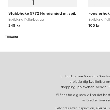
Stubbhake 5772 Handsmidd m. spik
Fönsterha
Eskilstuna Kulturbeslag
Eskilstuna Ku
349 kr
105 kr
Tillbaka
En butik online & i södra Smålan
erbjuda dig kvalitativa pr
shoppingupplevelsen. Sedan 189
Vi finns för dig som vill ha det bä
vi försöker även s
Letar du efter inspiration, eller vi