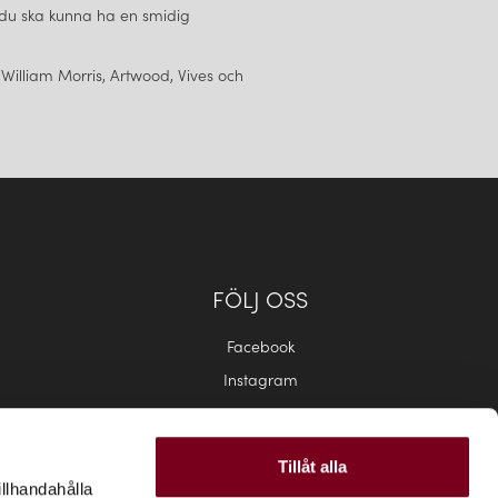
tt du ska kunna ha en smidig
 William Morris, Artwood, Vives och
FÖLJ OSS
Facebook
Instagram
Tillåt alla
illhandahålla