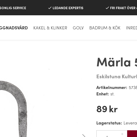
SONLIG SERVICE
LEDANDE EXPERTIS
FRI FRAKT ÖVER
GGNADSVÅRD
KAKEL & KLINKER
GOLV
BADRUM & KÖK
INRE
Märla 
Eskilstuna Kultu
Artikelnummer:
573
Enhet:
st.
89
kr
Lagerstatus:
Levera