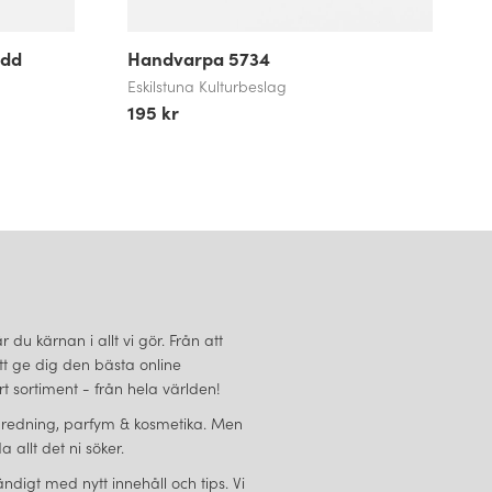
idd
Handvarpa 5734
Eskilstuna Kulturbeslag
195 kr
du kärnan i allt vi gör. Från att
att ge dig den bästa online
 sortiment - från hela världen!
eminredning, parfym & kosmetika. Men
 allt det ni söker.
ändigt med nytt innehåll och tips. Vi