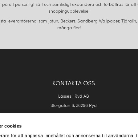
 er på ett personligt sätt och samtidigt expandera och förbättras för a
shoppingupplevelse.
sta leverantörerna, som Jotun, Beckers, Sandberg Wallpaper, Tjäralin,
många fler!
KONTAKTA OSS
Lasses i Ryd AB
Storgatan 8, 36256 Ryd
0459-80001
r cookies
rare för att anpassa innehållet och annonserna till användarna, t