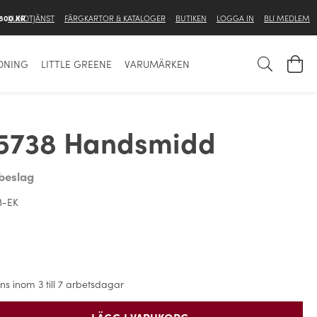
 800 KR
KUNDTJÄNST
FÄRGKARTOR & KATALOGER
BUTIKEN
LOGGA IN
BLI MEDLEM
DNING
LITTLE GREENE
VARUMÄRKEN
5738 Handsmidd
rbeslag
8-EK
ns inom 3 till 7 arbetsdagar
LÄGG I VARUKORG