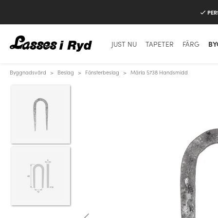
PER
JUST NU
TAPETER
FÄRG
BY
Byggnadsvård
>
Beslag
>
Fönsterbeslag
>
Märla 5738 Handsmidd